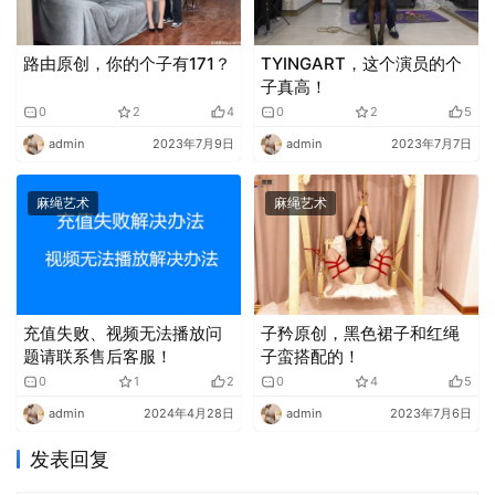
路由原创，你的个子有171？
TYINGART，这个演员的个
子真高！
0
2
4
0
2
5
admin
2023年7月9日
admin
2023年7月7日
麻绳艺术
麻绳艺术
充值失败、视频无法播放问
子矜原创，黑色裙子和红绳
题请联系售后客服！
子蛮搭配的！
0
1
2
0
4
5
admin
2024年4月28日
admin
2023年7月6日
发表回复