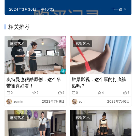
2024年3月30日 下午10:02
下一篇
相关推荐
麻绳艺术
麻绳艺术
奥特曼也很酷原创，这个吊
胜景影视，这个厚的打底裤
带裙真好看！
热吗？
0
2
4
0
4
6
admin
2023年7月6日
admin
2023年7月6日
麻绳艺术
麻绳艺术