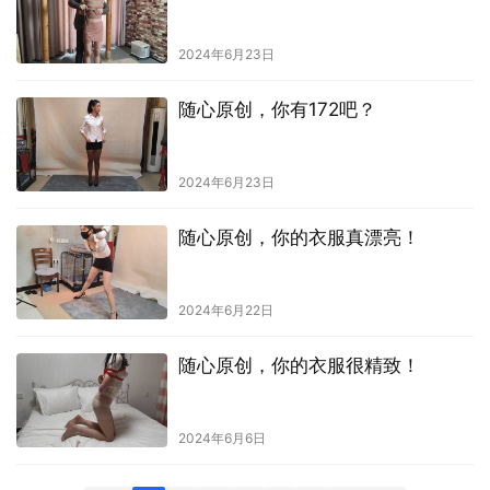
2024年6月23日
随心原创，你有172吧？
2024年6月23日
随心原创，你的衣服真漂亮！
2024年6月22日
随心原创，你的衣服很精致！
2024年6月6日